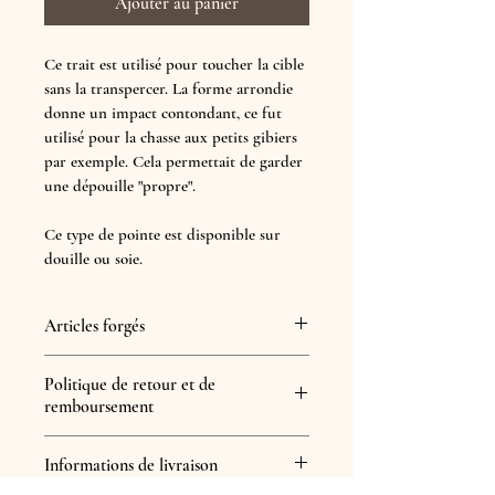
Ajouter au panier
Ce trait est utilisé pour toucher la cible 
sans la transpercer. La forme arrondie 
donne un impact contondant, ce fut 
utilisé pour la chasse aux petits gibiers 
par exemple. Cela permettait de garder 
une dépouille "propre".
Ce type de pointe est disponible sur 
douille ou soie.
Articles forgés
Politique de retour et de
Catégorisation des pointes de flèches
remboursement
Les pointes de flèches retrouvées sur 
site archéologique sont classifiées et 
Echanges possibles si l'articles ne 
Informations de livraison
catégorisées par leurs formes, époque 
correspond pas à vos attentes sous 15 