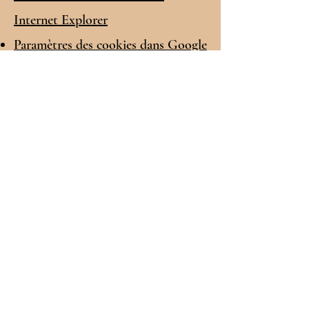
Internet Explorer
Paramètres des cookies dans Google
Chrome
Paramètres des cookies dans Safari
(OS X)
Paramètres des cookies dans Safari
(iOS)
Paramètres des cookies dans
Android
Pour refuser et empêcher que vos
données soient utilisées par Google